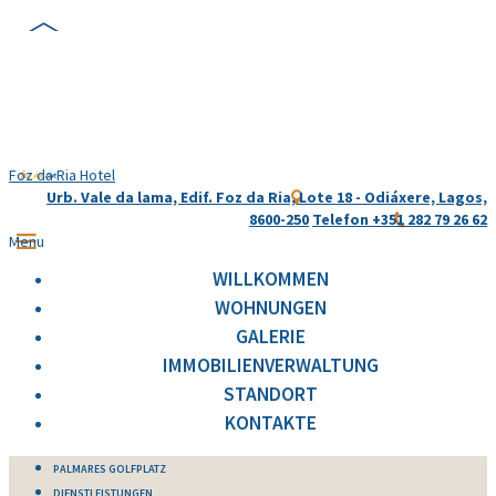
Foz da Ria Hotel
Urb. Vale da lama, Edif. Foz da Ria, Lote 18 - Odiáxere, Lagos,
8600-250
Telefon +351 282 79 26 62
Menu
WILLKOMMEN
WOHNUNGEN
GALERIE
IMMOBILIENVERWALTUNG
STANDORT
KONTAKTE
PALMARES GOLFPLATZ
DIENSTLEISTUNGEN