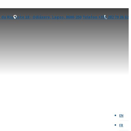
z da Ria, Lote 18 - Odiáxere, Lagos, 8600-250
Telefon +351 282 79 26 62
EN
FR