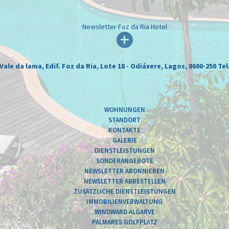
Newsletter Foz da Ria Hotel
Vale da lama, Edif. Foz da Ria, Lote 18 - Odiáxere, Lagos, 8600-250
Tel
WOHNUNGEN
STANDORT
KONTAKTE
GALERIE
DIENSTLEISTUNGEN
SONDERANGEBOTE
NEWSLETTER ABONNIEREN
NEWSLETTER ABBESTELLEN
ZUSÄTZLICHE DIENSTLEISTUNGEN
IMMOBILIENVERWALTUNG
WINDWARD ALGARVE
PALMARES GOLFPLATZ