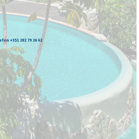
efon +351 282 79 26 62